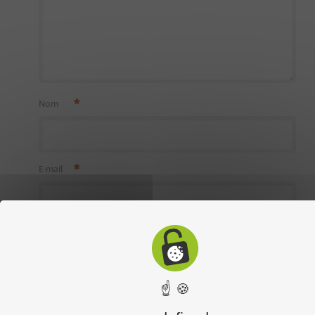
*
Nom
*
E-mail
Site web
☝ 🍪