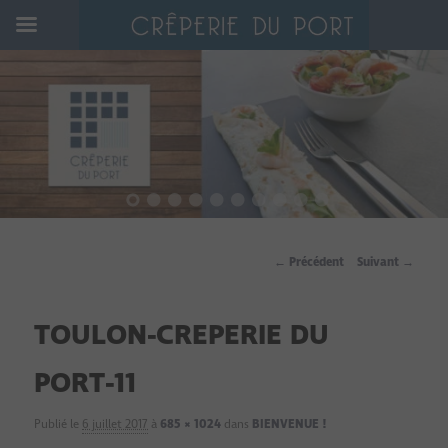
Bar – Glacier – Crêperie
Crêperie du Port
Navigation
← Précédent
Suivant →
des
TOULON-CREPERIE DU
images
PORT-11
Publié le
6 juillet 2017
à
685 × 1024
dans
BIENVENUE !